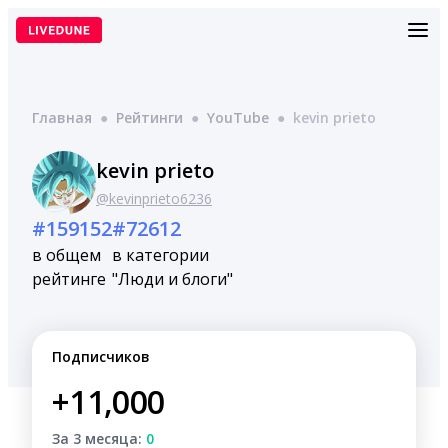
Перейти
к
содержимому
Главная
●
Рейтинги
●
YouTube
●
kevin prieto
kevin prieto
@kevinprieto6236
#159152
#72612
в общем
в категории
рейтинге
"Люди и блоги"
Подписчиков
+11,000
За 3 месяца:
0