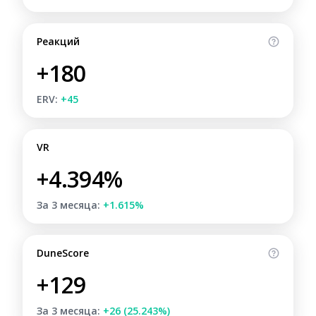
Реакций
+180
ERV:
+45
VR
+4.394%
За 3 месяца:
+1.615%
DuneScore
+129
За 3 месяца:
+26 (25.243%)