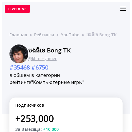
Перейти
к
содержимому
Главная
●
Рейтинги
●
YouTube
●
បងធីខេ Bong TK
បងធីខេ Bong TK
@khmergamer
#35468
#6750
в общем
в категории
рейтинге
"Компьютерные игры"
Подписчиков
+253,000
За 3 месяца:
+10,000