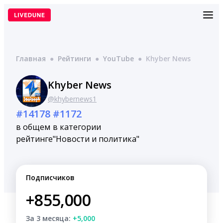
Перейти
к
содержимому
Главная
●
Рейтинги
●
YouTube
●
Khyber News
Khyber News
@khybernews1
#14178
#1172
в общем
в категории
рейтинге
"Новости и политика"
Подписчиков
+855,000
За 3 месяца:
+5,000