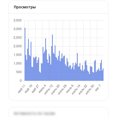
Просмотры
Активность по часам