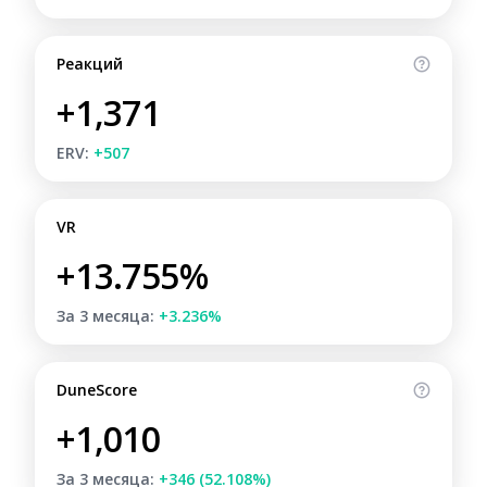
Реакций
+1,371
ERV:
+507
VR
+13.755%
За 3 месяца:
+3.236%
DuneScore
+1,010
За 3 месяца:
+346 (52.108%)