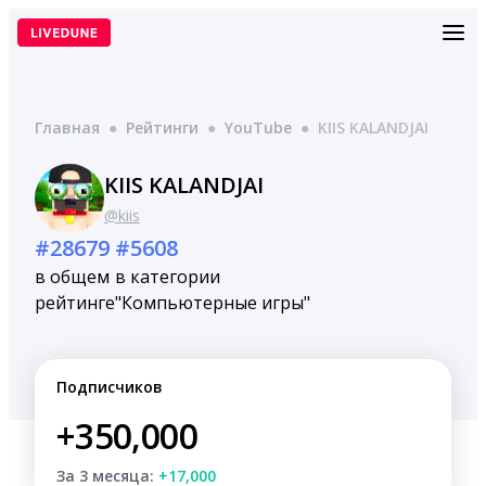
Перейти
к
содержимому
Главная
●
Рейтинги
●
YouTube
●
KIIS KALANDJAI
KIIS KALANDJAI
@kiis
#28679
#5608
в общем
в категории
рейтинге
"Компьютерные игры"
Подписчиков
+350,000
За 3 месяца:
+17,000