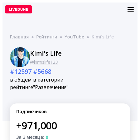
Перейти
к
содержимому
Главная
●
Рейтинги
●
YouTube
●
Kimi’s Life
Kimi's Life
@kimislife123
#12597
#5668
в общем
в категории
рейтинге
"Развлечения"
Подписчиков
+971,000
За 3 месяца:
0