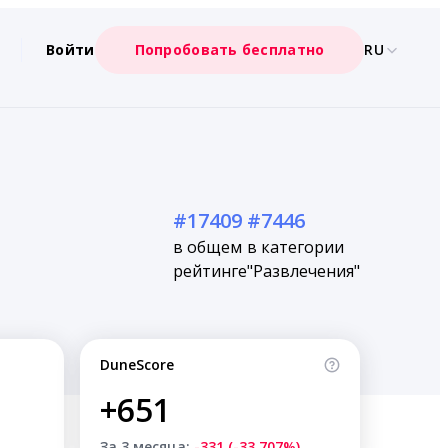
Войти
Попробовать бесплатно
RU
#17409
#7446
в общем
в категории
рейтинге
"Развлечения"
DuneScore
+651
За 3 месяца:
-331 (-33.707%)