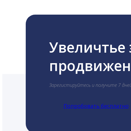
Увеличтье
продвижени
Зарегистируйтесь и получите 7 дне
Попробовать бесплатно