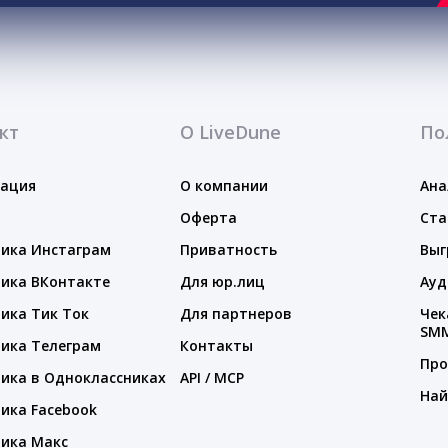
кт
О LiveDune
По
тация
О компании
Ана
Оферта
Ста
ика Инстаграм
Приватность
Выг
ика ВКонтакте
Для юр.лиц
Ауд
ика Тик Ток
Для партнеров
Чек
SM
ика Телеграм
Контакты
Про
ика в Одноклассниках
API / MCP
Най
ика Facebook
ика Макс