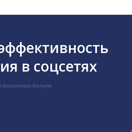
 эффективность
я в соцсетях
й бесплатного доступа.