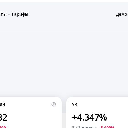
нты
Тарифы
Демо
ий
VR
82
+4.347%
399
За 3 месяца:
-3.909%