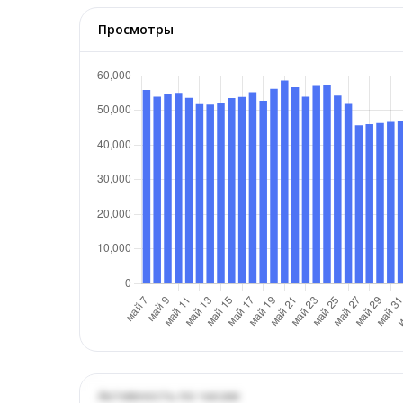
Просмотры
Активность по часам