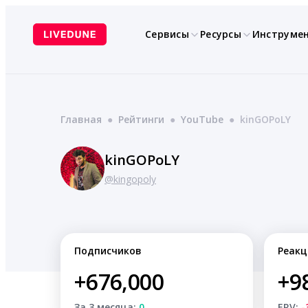
Перейти
к
Сервисы
Ресурсы
Инструме
содержимому
Главная
●
Рейтинги
●
YouTube
●
kinGOPoLY
kinGOPoLY
@kingopoly
Подписчиков
Реакц
+676,000
+9
За 3 месяца:
0
ERV:
-