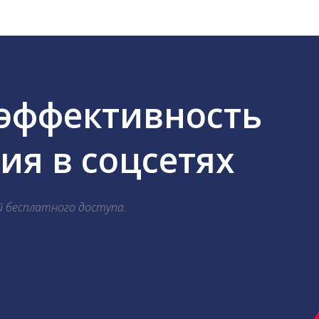
 эффективность
я в соцсетях
й бесплатного доступа.