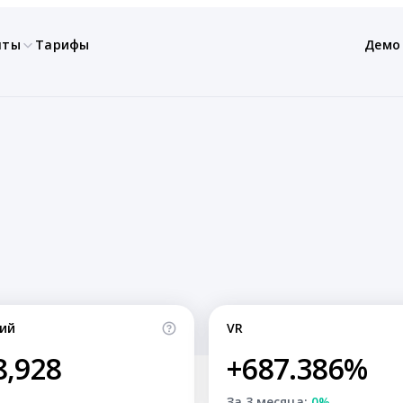
нты
Тарифы
Демо
ий
VR
8,928
+687.386%
За 3 месяца:
0%