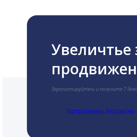
Увеличтье
продвижени
Зарегистируйтесь и получите 7 дне
Попробовать бесплатно