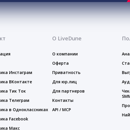
кт
О LiveDune
По
тация
О компании
Ана
Оферта
Ста
ика Инстаграм
Приватность
Выг
ика ВКонтакте
Для юр.лиц
Ауд
ика Тик Ток
Для партнеров
Чек
SM
ика Телеграм
Контакты
Про
ика в Одноклассниках
API / MCP
Най
ика Facebook
ика Макс