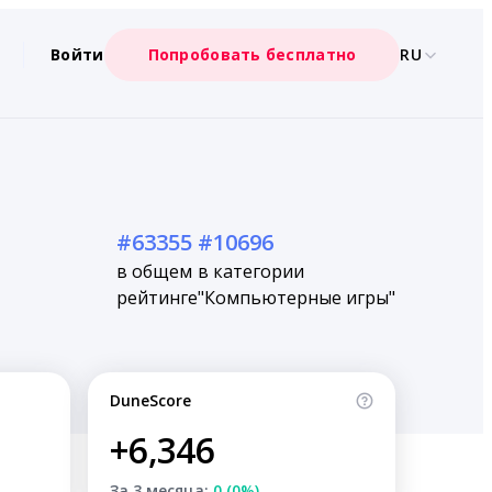
Войти
Попробовать бесплатно
RU
#63355
#10696
в общем
в категории
рейтинге
"Компьютерные игры"
DuneScore
+6,346
За 3 месяца:
0 (0%)