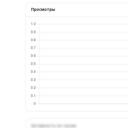
Просмотры
Активность по часам