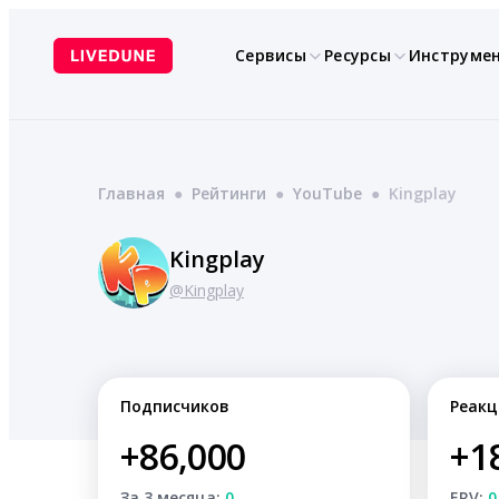
Перейти
к
Сервисы
Ресурсы
Инструме
содержимому
Главная
●
Рейтинги
●
YouTube
●
Kingplay
Kingplay
@Kingplay
Подписчиков
Реакц
+86,000
+1
За 3 месяца:
0
ERV:
0