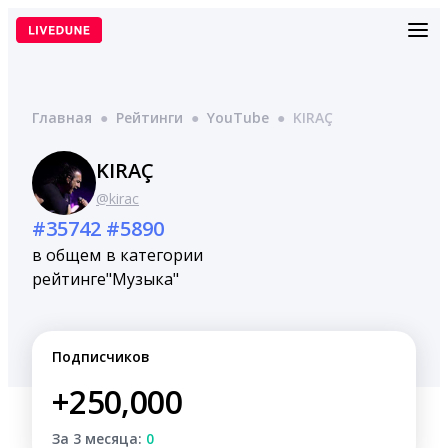
Перейти
к
содержимому
Главная
●
Рейтинги
●
YouTube
●
KIRAÇ
KIRAÇ
@kirac
#35742
#5890
в общем
в категории
рейтинге
"Музыка"
Подписчиков
+250,000
За 3 месяца:
0