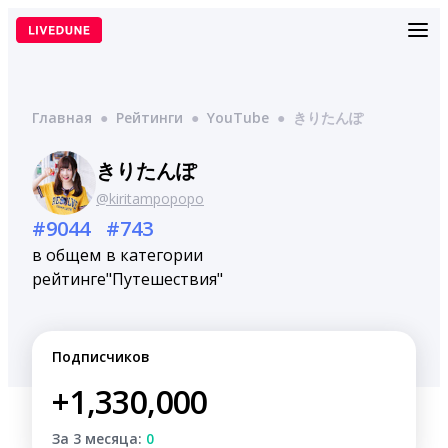
Перейти
к
содержимому
Главная
●
Рейтинги
●
YouTube
●
きりたんぽ
きりたんぽ
@kiritampopopo
#9044
#743
в общем
в категории
рейтинге
"Путешествия"
Подписчиков
+1,330,000
За 3 месяца:
0