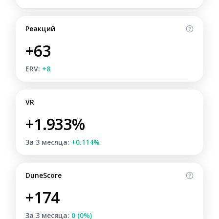
Реакций
+63
ERV:
+8
VR
+1.933%
За 3 месяца:
+0.114%
DuneScore
+174
За 3 месяца:
0 (0%)