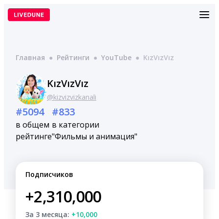
Перейти
к
содержимому
Главная
●
Рейтинги
●
YouTube
●
KızVızVız
KızVızVız
@kizvizvizkanali
#5094
#833
в общем
в категории
рейтинге
"Фильмы и анимация"
Подписчиков
+2,310,000
За 3 месяца:
+10,000