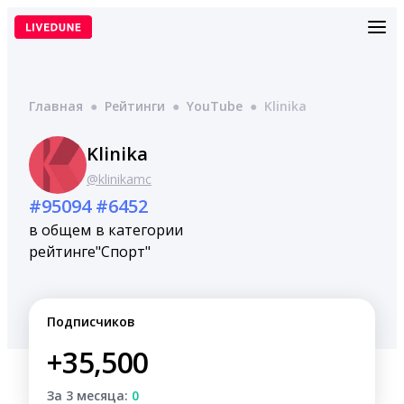
Перейти
к
содержимому
Главная
●
Рейтинги
●
YouTube
●
Klinika
Klinika
@klinikamc
#95094
#6452
в общем
в категории
рейтинге
"Спорт"
Подписчиков
+35,500
За 3 месяца:
0