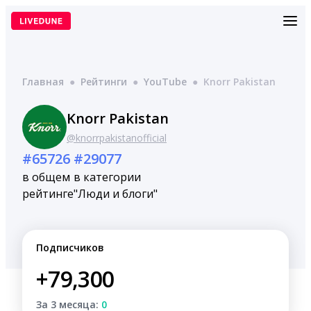
Перейти
к
содержимому
Главная
●
Рейтинги
●
YouTube
●
Knorr Pakistan
Knorr Pakistan
@knorrpakistanofficial
#65726
#29077
в общем
в категории
рейтинге
"Люди и блоги"
Подписчиков
+79,300
За 3 месяца:
0