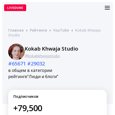
Перейти
к
содержимому
Главная
●
Рейтинги
●
YouTube
●
Kokab Khwaja
Studio
Kokab Khwaja Studio
@kokabkhwajastudio
#65671
#29032
в общем
в категории
рейтинге
"Люди и блоги"
Подписчиков
+79,500