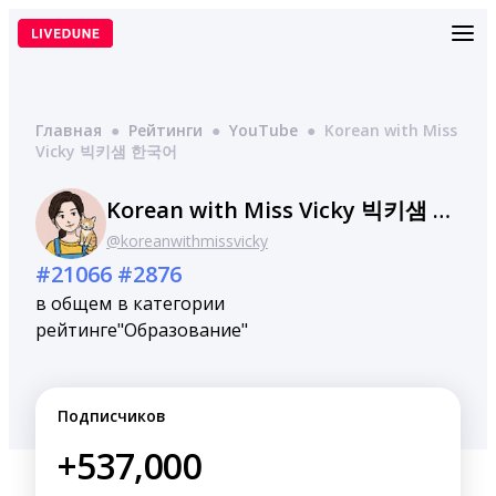
Перейти
к
содержимому
Главная
●
Рейтинги
●
YouTube
●
Korean with Miss
Vicky 빅키샘 한국어
Korean with Miss Vicky 빅키샘 한국어
@koreanwithmissvicky
#21066
#2876
в общем
в категории
рейтинге
"Образование"
Подписчиков
+537,000