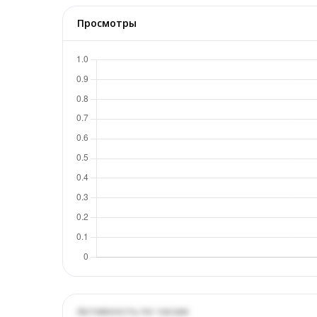
Просмотры
Активность по часам