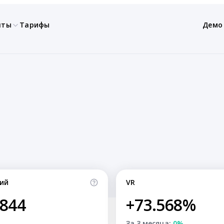
нты
Тарифы
Демо
ий
VR
,844
+73.568%
За 3 месяца:
0%