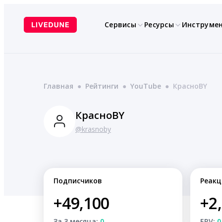
Перейти
к
Сервисы
Ресурсы
Инструме
содержимому
Главная
●
Рейтинги
●
YouTube
●
КрасноBY
КрасноBY
@krasnoby
Подписчиков
Реакц
+49,100
+2
За 3 месяца:
0
ERV:
0