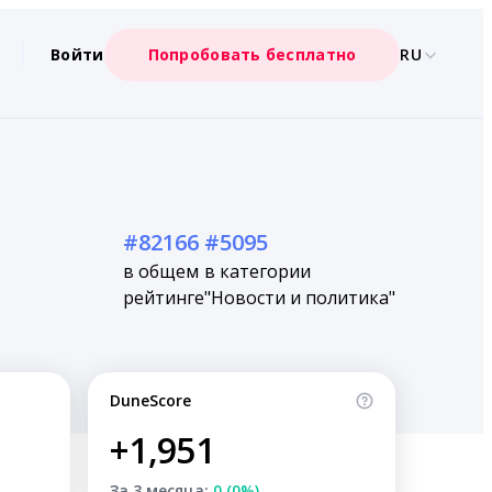
Войти
Попробовать бесплатно
RU
#82166
#5095
в общем
в категории
рейтинге
"Новости и политика"
DuneScore
+1,951
За 3 месяца:
0 (0%)