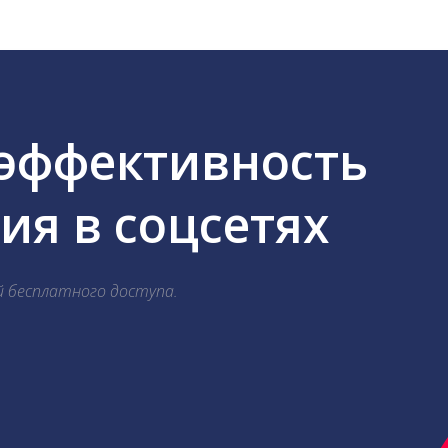
 эффективность
я в соцсетях
й бесплатного доступа.