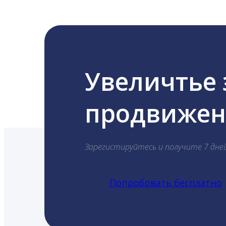
Увеличтье
продвижени
Зарегистируйтесь и получите 7 дне
Попробовать бесплатно