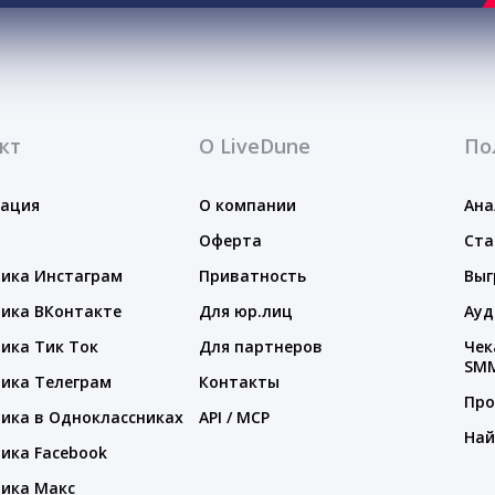
кт
О LiveDune
По
тация
О компании
Ана
Оферта
Ста
ика Инстаграм
Приватность
Выг
ика ВКонтакте
Для юр.лиц
Ауд
ика Тик Ток
Для партнеров
Чек
SM
ика Телеграм
Контакты
Про
ика в Одноклассниках
API / MCP
Най
ика Facebook
ика Макс