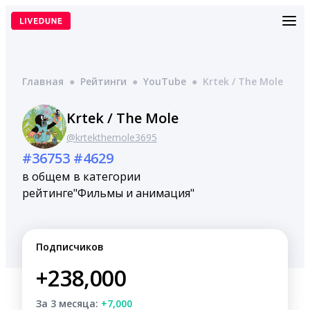
Перейти
к
содержимому
Главная
●
Рейтинги
●
YouTube
●
Krtek / The Mole
Krtek / The Mole
@krtekthemole3695
#36753
#4629
в общем
в категории
рейтинге
"Фильмы и анимация"
Подписчиков
+238,000
За 3 месяца:
+7,000