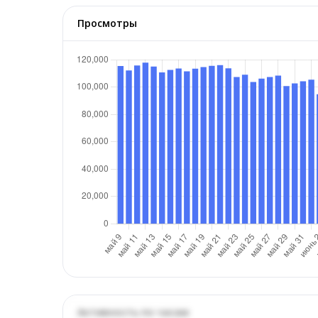
Просмотры
Активность по часам