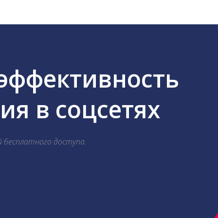
 эффективность
я в соцсетях
й бесплатного доступа.