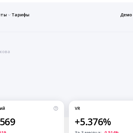
нты
Тарифы
Демо
икова
ий
VR
,569
+5.376%
519
За 3 месяца:
-0.514%