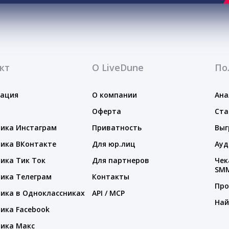
кт
О LiveDune
По
тация
О компании
Ана
Оферта
Ста
ика Инстаграм
Приватность
Выг
ика ВКонтакте
Для юр.лиц
Ауд
ика Тик Ток
Для партнеров
Чек
SM
ика Телеграм
Контакты
Про
ика в Одноклассниках
API / MCP
Най
ика Facebook
ика Макс