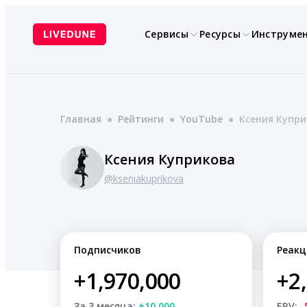
Перейти
к
Сервисы
Ресурсы
Инструме
содержимому
Главная
●
Рейтинги
●
YouTube
●
Ксения Купр
Ксения Куприкова
@kseniakuprikova
Подписчиков
Реакц
+1,970,000
+2
За 3 месяца:
+10,000
ERV:
-