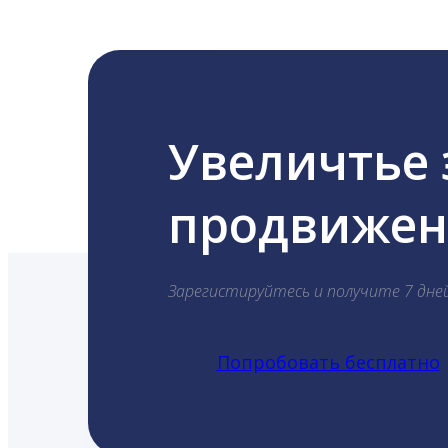
Увеличтье
продвижени
Зарегистируйтесь и получите 7 дне
Попробовать бесплатно