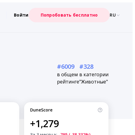
Войти
Попробовать бесплатно
RU
#6009
#328
в общем
в категории
рейтинге
"Животные"
DuneScore
+1,279
За 3 месяца:
-795 (-38.332%)