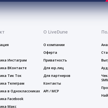
кт
О LiveDune
По
тация
О компании
Ана
Оферта
Ста
ика Инстаграм
Приватность
Выг
ика ВКонтакте
Для юр.лиц
Ауд
ика Тик Ток
Для партнеров
Чек
SM
ика Телеграм
Контакты
Про
ика в Одноклассниках
API / MCP
Най
ика Facebook
ика Макс