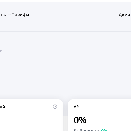
нты
Тарифы
Демо
ли
ий
VR
0%
За 3 месяца:
0%