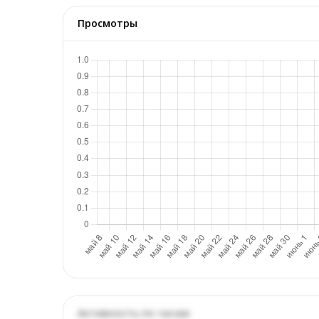
Просмотры
Активность по часам