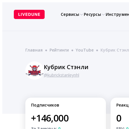
Перейти
к
Сервисы
Ресурсы
Инструме
содержимому
Главная
●
Рейтинги
●
YouTube
●
Кубрик Стэн
Кубрик Стэнли
@kubrickstanleynhl
Подписчиков
Реакц
+146,000
0
За 3 месяца:
0
ERV:
0