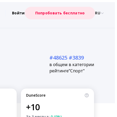
Войти
Попробовать бесплатно
RU
#48625
#3839
в общем
в категории
рейтинге
"Спорт"
DuneScore
+10
За 3 месяца:
0 (0%)