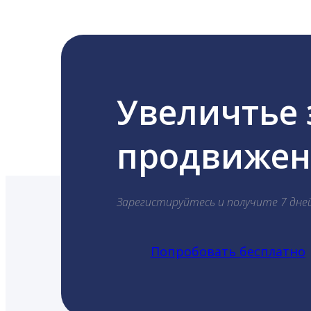
Увеличтье
продвижени
Зарегистируйтесь и получите 7 дне
Попробовать бесплатно