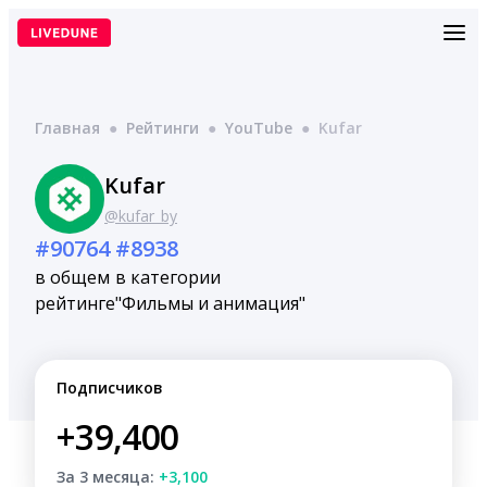
Перейти
к
содержимому
Главная
●
Рейтинги
●
YouTube
●
Kufar
Kufar
@kufar_by
#90764
#8938
в общем
в категории
рейтинге
"Фильмы и анимация"
Подписчиков
+39,400
За 3 месяца:
+3,100