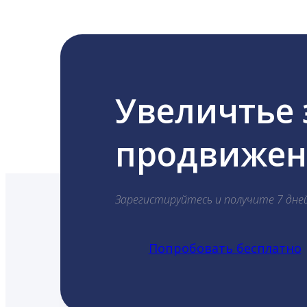
Увеличтье
продвижени
Зарегистируйтесь и получите 7 дне
Попробовать бесплатно