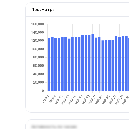
Просмотры
Активность по часам