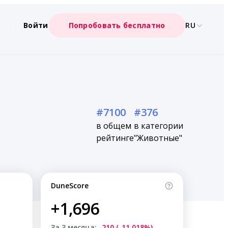
Войти
Попробовать бесплатно
RU
#7100
#376
в общем
в категории
рейтинге
"Животные"
DuneScore
+1,696
За 3 месяца:
-210 (-11.018%)