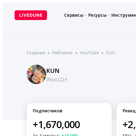
Перейти
к
Сервисы
Ресурсы
Инструме
содержимому
Главная
●
Рейтинги
●
YouTube
●
KUN
KUN
@kun1234
Подписчиков
Реакц
+1,670,000
+2
За 3 месяца:
+10,000
ERV:
-