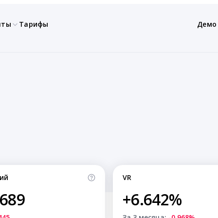
нты
Тарифы
Демо
ий
VR
,689
+6.642%
445
За 3 месяца:
-0.968%