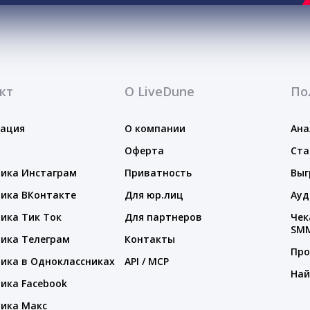
кт
О LiveDune
По
тация
О компании
Ана
Оферта
Ста
ика Инстаграм
Приватность
Выг
ика ВКонтакте
Для юр.лиц
Ауд
ика Тик Ток
Для партнеров
Чек
SM
ика Телеграм
Контакты
Про
ика в Одноклассниках
API / MCP
Най
ика Facebook
ика Макс