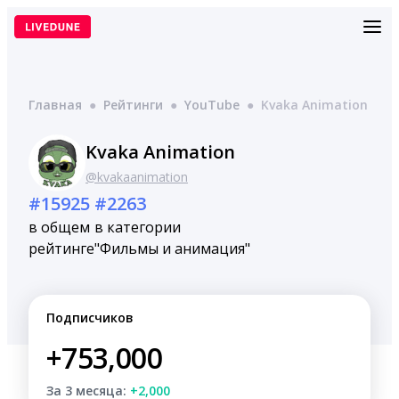
Перейти
к
содержимому
Главная
●
Рейтинги
●
YouTube
●
Kvaka Animation
Kvaka Animation
@kvakaanimation
#15925
#2263
в общем
в категории
рейтинге
"Фильмы и анимация"
Подписчиков
+753,000
За 3 месяца:
+2,000