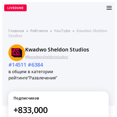
Перейти
к
содержимому
Главная
●
Рейтинги
●
YouTube
●
Kwadwo Sheldon
Studios
Kwadwo Sheldon Studios
@kwadwosheldonstudios
#14511
#6384
в общем
в категории
рейтинге
"Развлечения"
Подписчиков
+833,000