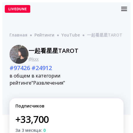
Перейти
к
содержимому
Главная
●
Рейтинги
●
YouTube
●
一起看星星TAROT
一起看星星TAROT
@kxx
#97426
#24912
в общем
в категории
рейтинге
"Развлечения"
Подписчиков
+33,700
За 3 месяца:
0