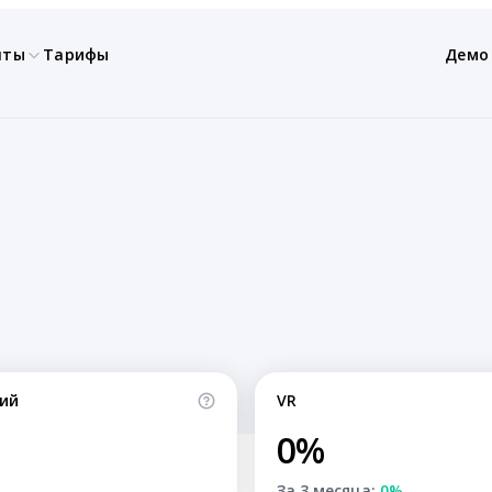
нты
Тарифы
Демо
ий
VR
0%
За 3 месяца:
0%