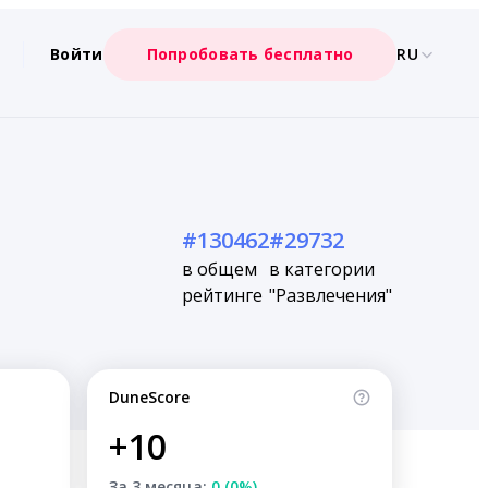
Войти
Попробовать бесплатно
RU
#130462
#29732
в общем
в категории
рейтинге
"Развлечения"
DuneScore
+10
За 3 месяца:
0 (0%)