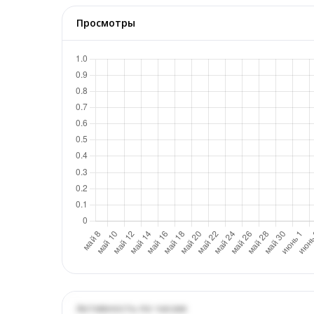
Просмотры
Активность по часам