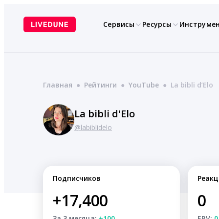
Перейти
к
Сервисы
Ресурсы
Инструме
содержимому
Главная
●
Рейтинги
●
YouTube
●
La bibli d’Elo
La bibli d'Elo
@labiblidelo
Подписчиков
Реакц
+17,400
0
За 3 месяца:
+100
ERV:
0