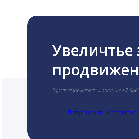
Увеличтье
продвижени
Зарегистируйтесь и получите 7 дне
Попробовать бесплатно