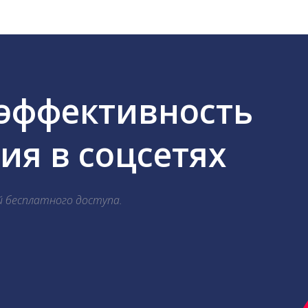
 эффективность
я в соцсетях
й бесплатного доступа.