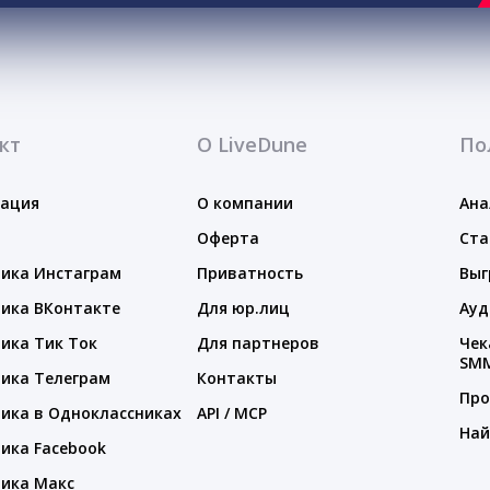
кт
О LiveDune
По
тация
О компании
Ана
Оферта
Ста
ика Инстаграм
Приватность
Выг
ика ВКонтакте
Для юр.лиц
Ауд
ика Тик Ток
Для партнеров
Чек
SM
ика Телеграм
Контакты
Про
ика в Одноклассниках
API / MCP
Най
ика Facebook
ика Макс