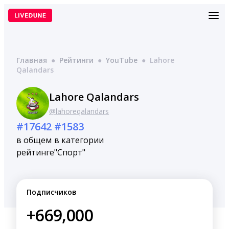
Перейти
к
содержимому
Главная
●
Рейтинги
●
YouTube
●
Lahore
Qalandars
Lahore Qalandars
@lahoreqalandars
#17642
#1583
в общем
в категории
рейтинге
"Спорт"
Подписчиков
+669,000