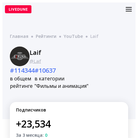
Перейти
к
содержимому
Главная
●
Рейтинги
●
YouTube
●
Laif
Laif
@Laif
#114344
#10637
в общем
в категории
рейтинге
"Фильмы и анимация"
Подписчиков
+23,534
За 3 месяца:
0