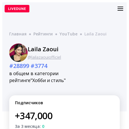
Перейти
к
содержимому
Главная
●
Рейтинги
●
YouTube
●
Laila Zaoui
Laila Zaoui
@lailazaouiofficiel
#28899
#3774
в общем
в категории
рейтинге
"Хобби и стиль"
Подписчиков
+347,000
За 3 месяца:
0