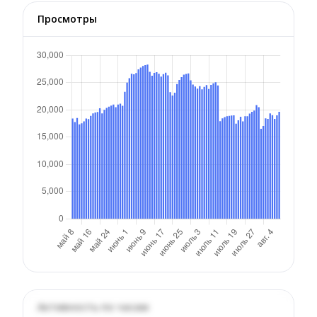
Просмотры
Активность по часам