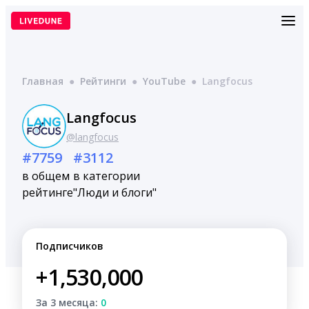
Перейти
к
содержимому
Главная
●
Рейтинги
●
YouTube
●
Langfocus
Langfocus
@langfocus
#7759
#3112
в общем
в категории
рейтинге
"Люди и блоги"
Подписчиков
+1,530,000
За 3 месяца:
0