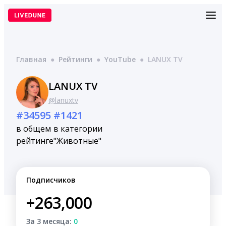
Перейти
к
содержимому
Главная
●
Рейтинги
●
YouTube
●
LANUX TV
LANUX TV
@lanuxtv
#34595
#1421
в общем
в категории
рейтинге
"Животные"
Подписчиков
+263,000
За 3 месяца:
0