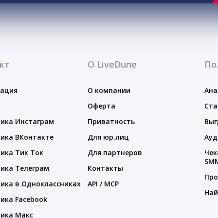
кт
О LiveDune
По
тация
О компании
Ана
Оферта
Ста
ика Инстаграм
Приватность
Выг
ика ВКонтакте
Для юр.лиц
Ауд
ика Тик Ток
Для партнеров
Чек
SM
ика Телеграм
Контакты
Про
ика в Одноклассниках
API / MCP
Най
ика Facebook
ика Макс