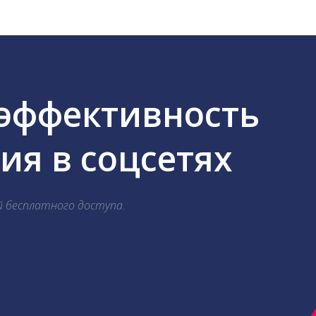
 эффективность
я в соцсетях
й бесплатного доступа.