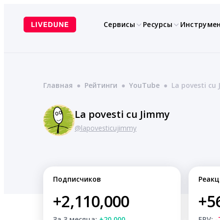
Перейти
к
Сервисы
Ресурсы
Инструме
содержимому
Главная
●
Рейтинги
●
YouTube
●
La povesti cu
La povesti cu Jimmy
@lapovesticujimmy
Подписчиков
Реакц
+2,110,000
+5
За 3 месяца:
+20,000
ERV:
-