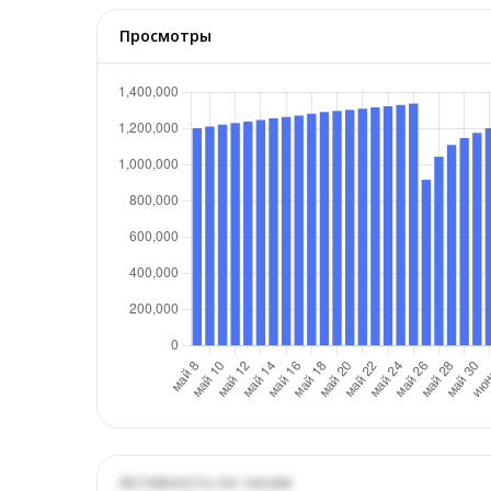
Просмотры
Активность по часам