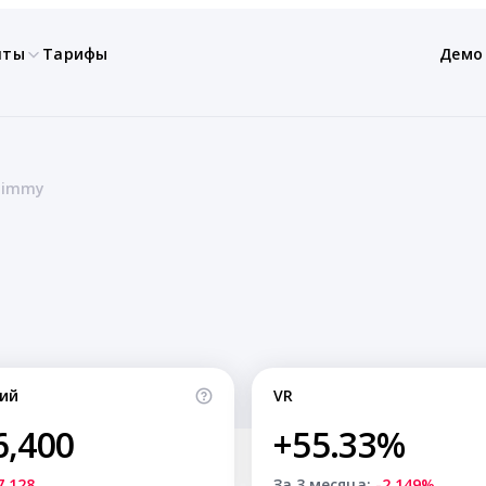
нты
Тарифы
Демо
 Jimmy
ий
VR
6,400
+55.33%
7,128
За 3 месяца:
-2.149%