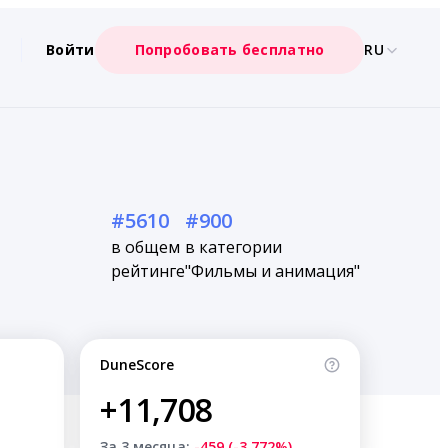
Войти
Попробовать бесплатно
RU
#5610
#900
в общем
в категории
рейтинге
"Фильмы и анимация"
DuneScore
+11,708
За 3 месяца:
-459 (-3.772%)