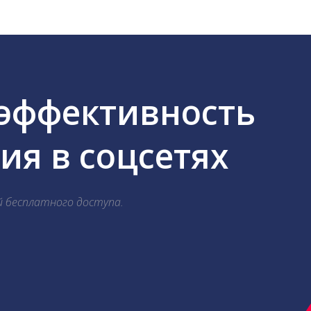
 эффективность
я в соцсетях
й бесплатного доступа.