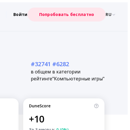
Войти
Попробовать бесплатно
RU
#32741
#6282
в общем
в категории
рейтинге
"Компьютерные игры"
DuneScore
+10
За 3 месяца:
0 (0%)