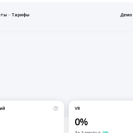
нты
Тарифы
Демо
ий
VR
0%
За 3 месяца:
0%