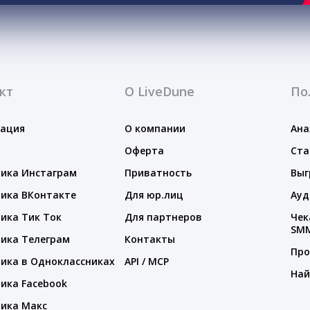
кт
О LiveDune
По
тация
О компании
Ана
Оферта
Ста
ика Инстаграм
Приватность
Выг
ика ВКонтакте
Для юр.лиц
Ауд
ика Тик Ток
Для партнеров
Чек
SM
ика Телеграм
Контакты
Про
ика в Одноклассниках
API / MCP
Най
ика Facebook
ика Макс