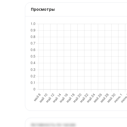
Просмотры
Активность по часам