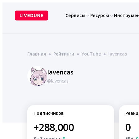
Перейти
к
Сервисы
Ресурсы
Инструме
содержимому
Главная
●
Рейтинги
●
YouTube
●
lavencas
lavencas
@lavencas
Подписчиков
Реакц
+288,000
0
За 3 месяца:
0
ERV:
0