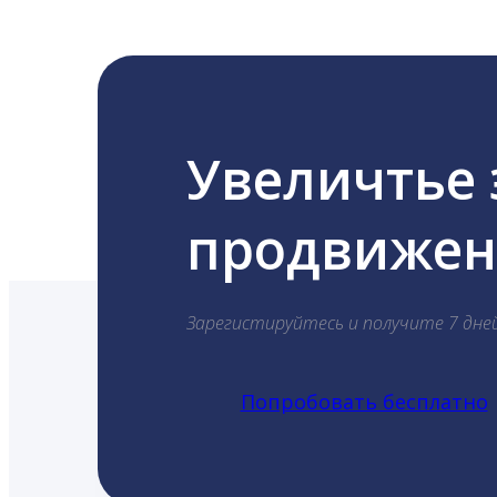
Увеличтье
продвижени
Зарегистируйтесь и получите 7 дне
Попробовать бесплатно