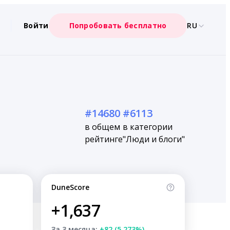
Войти
Попробовать бесплатно
RU
#14680
#6113
в общем
в категории
рейтинге
"Люди и блоги"
DuneScore
+1,637
За 3 месяца:
+82 (5.273%)