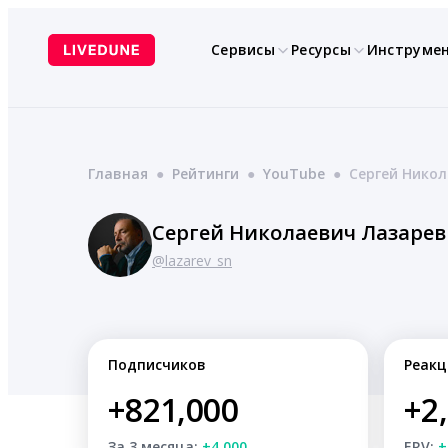
Перейти
к
Сервисы
Ресурсы
Инструме
содержимому
Главная
●
Рейтинги
●
YouTube
●
Сергей Нико
Сергей Николаевич Лазарев
@lazarev_sn
Подписчиков
Реакц
+821,000
+2
За 3 месяца:
+4,000
ERV:
+