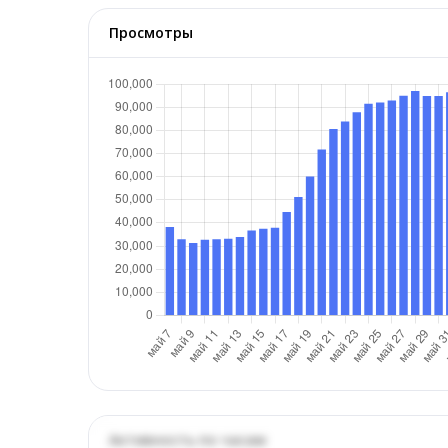
Просмотры
Активность по часам