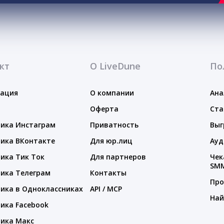
кт
О LiveDune
По
тация
О компании
Ана
Оферта
Ста
ика Инстаграм
Приватность
Выг
ика ВКонтакте
Для юр.лиц
Ауд
ика Тик Ток
Для партнеров
Чек
SM
ика Телеграм
Контакты
Про
ика в Одноклассниках
API / MCP
Най
ика Facebook
ика Макс