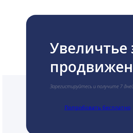
Увеличтье
продвижени
Зарегистируйтесь и получите 7 дне
Попробовать бесплатно