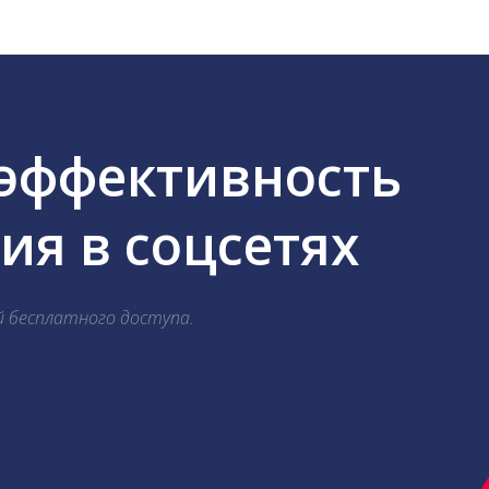
 эффективность
я в соцсетях
й бесплатного доступа.