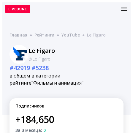
Перейти
к
содержимому
Главная
●
Рейтинги
●
YouTube
●
Le Figaro
Le Figaro
@Le Figaro
#42919
#5238
в общем
в категории
рейтинге
"Фильмы и анимация"
Подписчиков
+184,650
За 3 месяца:
0