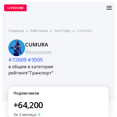
Перейти
к
содержимому
Главная
●
Рейтинги
●
YouTube
●
CUMURA
CUMURA
@lecumuraman
#72609
#3505
в общем
в категории
рейтинге
"Транспорт"
Подписчиков
+64,200
За 3 месяца:
0