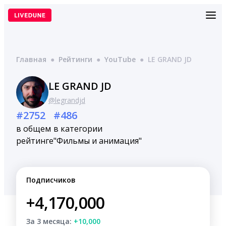
Перейти
к
содержимому
Главная
●
Рейтинги
●
YouTube
●
LE GRAND JD
LE GRAND JD
@legrandjd
#2752
#486
в общем
в категории
рейтинге
"Фильмы и анимация"
Подписчиков
+4,170,000
За 3 месяца:
+10,000