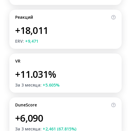
Реакций
+18,011
ERV:
+9,471
VR
+11.031%
За 3 месяца:
+5.605%
DuneScore
+6,090
За 3 месяца:
+2,461 (67.815%)