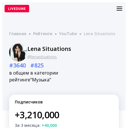
Перейти
к
содержимому
Главная
●
Рейтинги
●
YouTube
●
Lena Situations
Lena Situations
@lenasituations
#3640
#825
в общем
в категории
рейтинге
"Музыка"
Подписчиков
+3,210,000
За 3 месяца:
+40,000