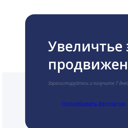
Увеличтье
продвижени
Зарегистируйтесь и получите 7 дне
Попробовать бесплатно