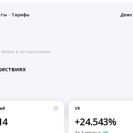
нты
Тарифы
Демо
 Жизнь в путешествиях
шествиях
ий
VR
14
+24.543%
За 3 месяца:
0%