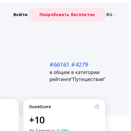
Войти
Попробовать бесплатно
RU
#66161
#4279
в общем
в категории
рейтинге
"Путешествия"
DuneScore
+10
За 3 месяца:
0 (0%)