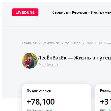
Перейти
к
Сервисы
Ресурсы
Инструме
содержимому
Главная
●
Рейтинги
●
YouTube
●
ЛесЁкВасЁк —
ЛесЁкВасЁк — Жизнь в путе
@lesekvasek
Подписчиков
Реакц
+78,100
+3
За 3 месяца:
0
ERV:
0