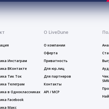
кт
О LiveDune
По
тация
О компании
Ана
Оферта
Ста
ика Инстаграм
Приватность
Выг
ика ВКонтакте
Для юр.лиц
Ауд
ика Тик Ток
Для партнеров
Чек
SM
ика Телеграм
Контакты
Про
ика в Одноклассниках
API / MCP
Най
ика Facebook
ика Макс