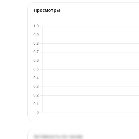
Просмотры
Активность по часам