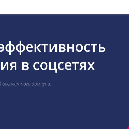
 эффективность
я в соцсетях
й бесплатного доступа.