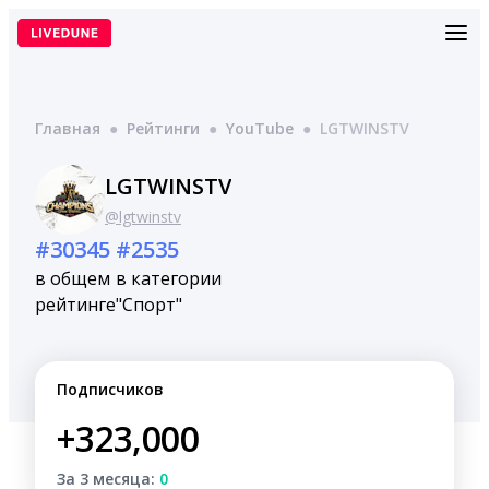
Перейти
к
содержимому
Главная
●
Рейтинги
●
YouTube
●
LGTWINSTV
LGTWINSTV
@lgtwinstv
#30345
#2535
в общем
в категории
рейтинге
"Спорт"
Подписчиков
+323,000
За 3 месяца:
0