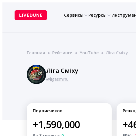
Перейти
к
Сервисы
Ресурсы
Инструме
содержимому
Главная
●
Рейтинги
●
YouTube
●
Ліга Сміху
Ліга Сміху
@ligasmihu
Подписчиков
Реакц
+1,590,000
+4
За 3 месяца:
0
ERV:
-