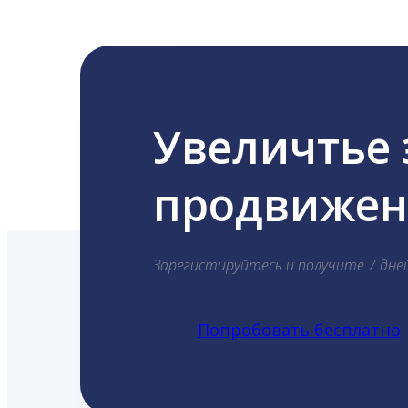
Увеличтье
продвижени
Зарегистируйтесь и получите 7 дне
Попробовать бесплатно