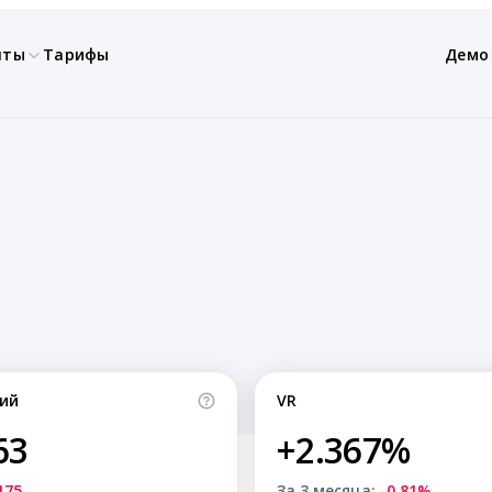
нты
Тарифы
Демо
ий
VR
63
+2.367%
175
За 3 месяца:
-0.81%