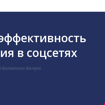
 эффективность
я в соцсетях
й бесплатного доступа.