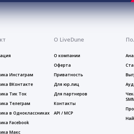
кт
О LiveDune
По
тация
О компании
Ана
Оферта
Ста
ика Инстаграм
Приватность
Выг
ика ВКонтакте
Для юр.лиц
Ауд
ика Тик Ток
Для партнеров
Чек
SM
ика Телеграм
Контакты
Про
ика в Одноклассниках
API / MCP
Най
ика Facebook
ика Макс