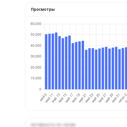
Просмотры
Активность по часам