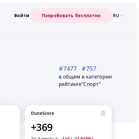
Войти
Попробовать бесплатно
RU
#7477
#757
в общем
в категории
рейтинге
"Спорт"
DuneScore
+369
За 3 месяца:
-116 (-23.918%)