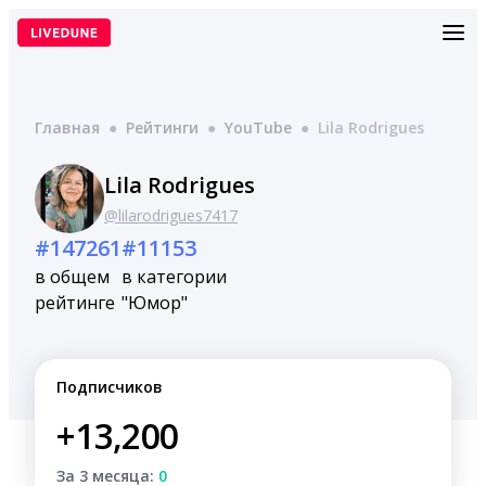
Перейти
к
содержимому
Главная
●
Рейтинги
●
YouTube
●
Lila Rodrigues
Lila Rodrigues
@lilarodrigues7417
#147261
#11153
в общем
в категории
рейтинге
"Юмор"
Подписчиков
+13,200
За 3 месяца:
0