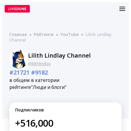
Перейти
к
содержимому
Главная
●
Рейтинги
●
YouTube
●
Lilith Lindlay
Channel
Lilith Lindlay Channel
@lilithlindlay
#21721
#9182
в общем
в категории
рейтинге
"Люди и блоги"
Подписчиков
+516,000