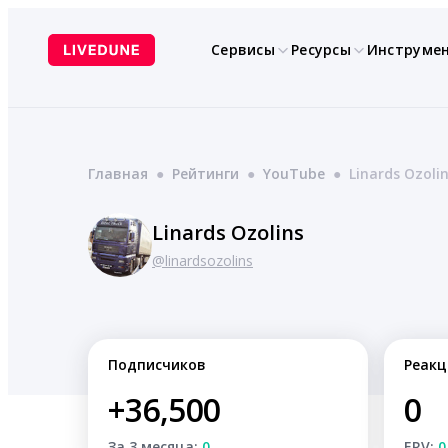
Перейти
к
Сервисы
Ресурсы
Инструме
содержимому
Главная
●
Рейтинги
●
YouTube
●
Linards Ozoli
Linards Ozolins
@linardsozolins
Подписчиков
Реакц
+36,500
0
За 3 месяца:
0
ERV:
0