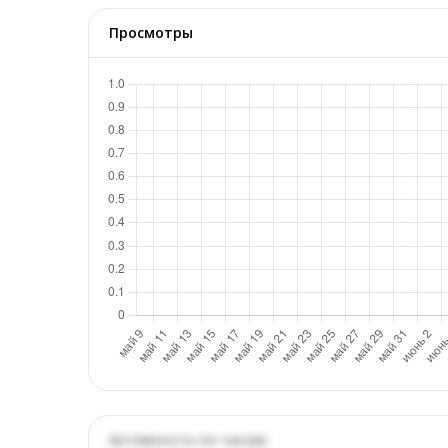
Просмотры
Активность по часам