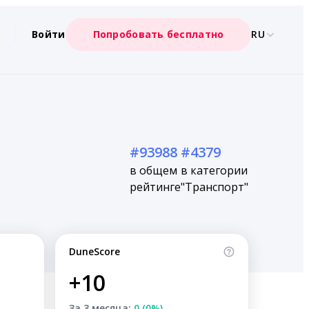
Войти
Попробовать бесплатно
RU
#93988
#4379
в общем
в категории
рейтинге
"Транспорт"
DuneScore
+10
За 3 месяца:
0 (0%)