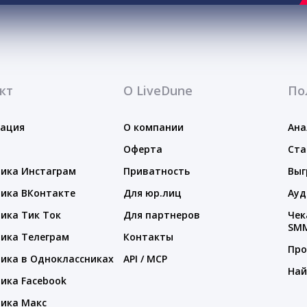
кт
О LiveDune
По
тация
О компании
Ана
Оферта
Ста
ика Инстаграм
Приватность
Выг
ика ВКонтакте
Для юр.лиц
Ауд
ика Тик Ток
Для партнеров
Чек
SM
ика Телеграм
Контакты
Про
ика в Одноклассниках
API / MCP
Най
ика Facebook
ика Макс