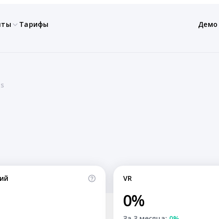
нты
Тарифы
Демо
ns
ий
VR
0%
За 3 месяца:
0%