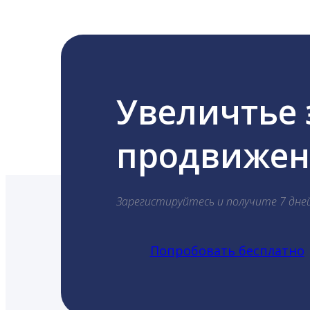
Увеличтье
продвижени
Зарегистируйтесь и получите 7 дне
Попробовать бесплатно