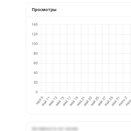
Просмотры
Активность по часам