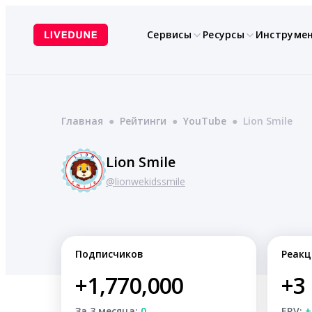
Перейти
к
Сервисы
Ресурсы
Инструме
содержимому
Главная
●
Рейтинги
●
YouTube
●
Lion Smile
Lion Smile
@lionwekidssmile
Подписчиков
Реакц
+1,770,000
+3
За 3 месяца:
0
ERV:
+