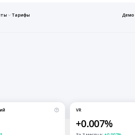
нты
Тарифы
Демо
ий
VR
+0.007%
3
За 3 месяца:
+0.007%