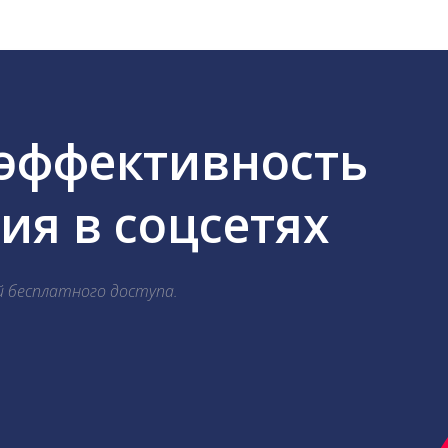
 эффективность
я в соцсетях
й бесплатного доступа.