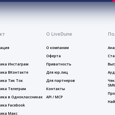
кт
О LiveDune
По
тация
О компании
Ана
Оферта
Ста
ика Инстаграм
Приватность
Выг
ика ВКонтакте
Для юр.лиц
Ауд
ика Тик Ток
Для партнеров
Чек
SM
ика Телеграм
Контакты
Про
ика в Одноклассниках
API / MCP
Най
ика Facebook
ика Макс