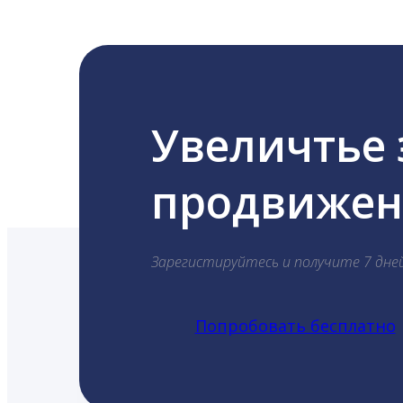
Увеличтье
продвижени
Зарегистируйтесь и получите 7 дне
Попробовать бесплатно