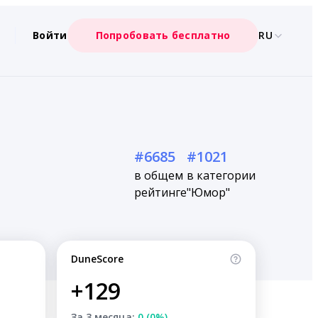
Войти
Попробовать бесплатно
RU
#6685
#1021
в общем
в категории
рейтинге
"Юмор"
DuneScore
+129
За 3 месяца:
0 (0%)