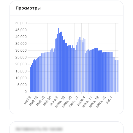
Просмотры
Активность по часам