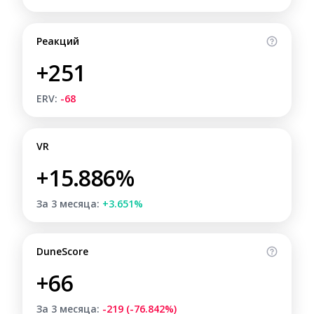
Реакций
+251
ERV:
-68
VR
+15.886%
За 3 месяца:
+3.651%
DuneScore
+66
За 3 месяца:
-219 (-76.842%)