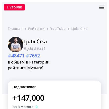
Перейти
к
содержимому
Главная
●
Рейтинги
●
YouTube
●
Ljubi Čika
Ljubi Čika
@ljubi.chika91
#48471
#7652
в общем
в категории
рейтинге
"Музыка"
Подписчиков
+147,000
За 3 месяца:
0