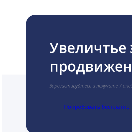
Увеличтье
продвижени
Зарегистируйтесь и получите 7 дне
Попробовать бесплатно