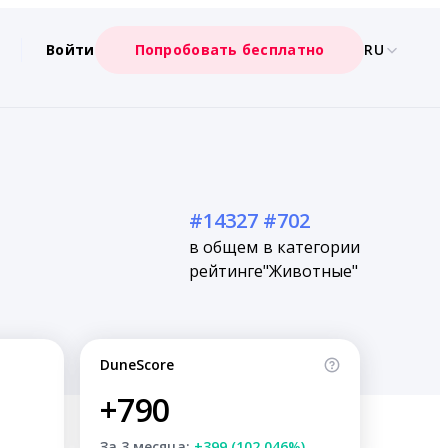
Войти
Попробовать бесплатно
RU
#14327
#702
в общем
в категории
рейтинге
"Животные"
DuneScore
+790
За 3 месяца:
+399 (102.046%)