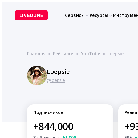
Перейти
к
Сервисы
Ресурсы
Инструме
содержимому
Главная
●
Рейтинги
●
YouTube
●
Loepsie
Loepsie
@loepsie
Подписчиков
Реакц
+844,000
+9
За 3 месяца:
+1,000
ERV:
+