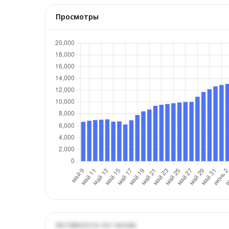
Просмотры
Активность по часам