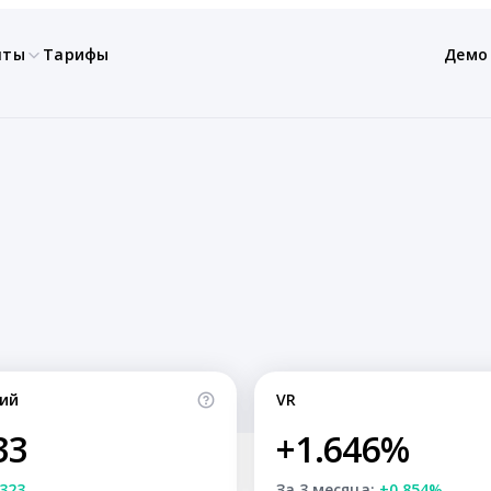
нты
Тарифы
Демо
ий
VR
33
+1.646%
323
За 3 месяца:
+0.854%