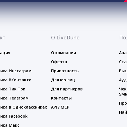
кт
О LiveDune
По
тация
О компании
Ана
Оферта
Ста
ика Инстаграм
Приватность
Выг
ика ВКонтакте
Для юр.лиц
Ауд
ика Тик Ток
Для партнеров
Чек
SM
ика Телеграм
Контакты
Про
ика в Одноклассниках
API / MCP
Най
ика Facebook
ика Макс