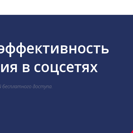
 эффективность
я в соцсетях
й бесплатного доступа.