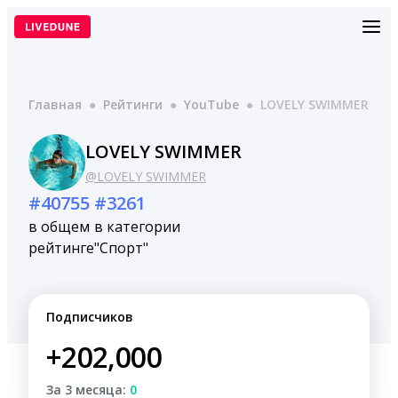
Перейти
к
содержимому
Главная
●
Рейтинги
●
YouTube
●
LOVELY SWIMMER
LOVELY SWIMMER
@LOVELY SWIMMER
#40755
#3261
в общем
в категории
рейтинге
"Спорт"
Подписчиков
+202,000
За 3 месяца:
0