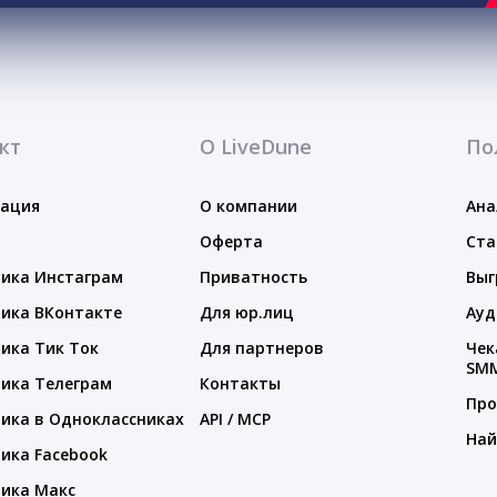
кт
О LiveDune
По
тация
О компании
Ана
Оферта
Ста
ика Инстаграм
Приватность
Выг
ика ВКонтакте
Для юр.лиц
Ауд
ика Тик Ток
Для партнеров
Чек
SM
ика Телеграм
Контакты
Про
ика в Одноклассниках
API / MCP
Най
ика Facebook
ика Макс