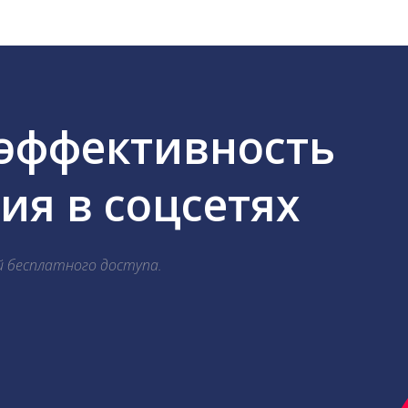
 эффективность
я в соцсетях
й бесплатного доступа.