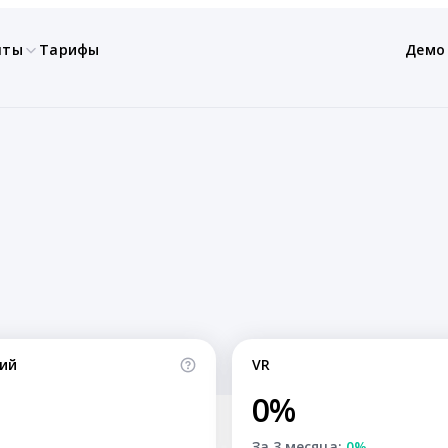
нты
Тарифы
Демо
ий
VR
0%
За 3 месяца:
0%