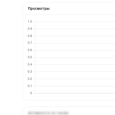
Просмотры
Активность по часам