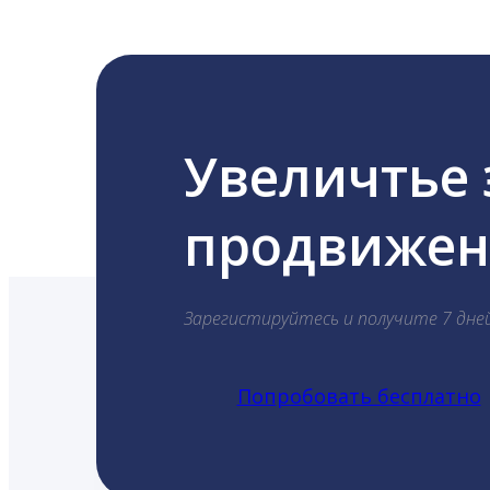
Увеличтье
продвижени
Зарегистируйтесь и получите 7 дне
Попробовать бесплатно