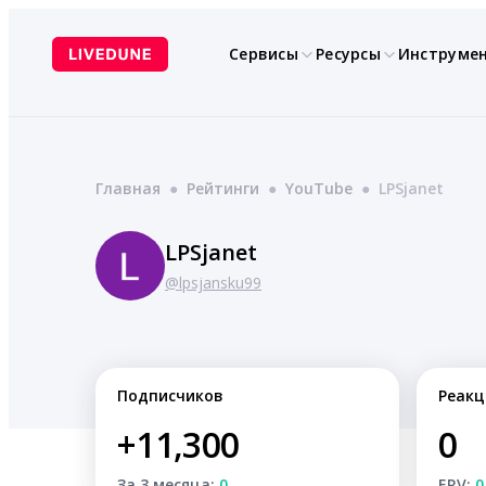
Перейти
к
Сервисы
Ресурсы
Инструме
содержимому
Главная
●
Рейтинги
●
YouTube
●
LPSjanet
LPSjanet
@lpsjansku99
Подписчиков
Реакц
+11,300
0
За 3 месяца:
0
ERV:
0