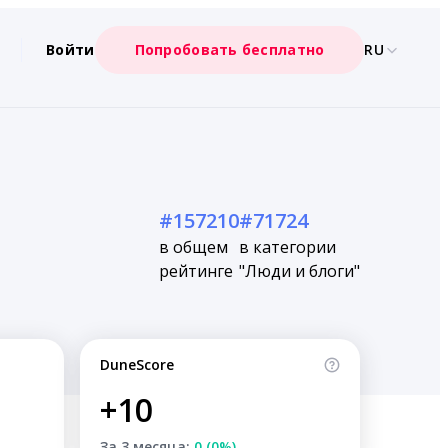
Войти
Попробовать бесплатно
RU
#157210
#71724
в общем
в категории
рейтинге
"Люди и блоги"
DuneScore
+10
За 3 месяца:
0 (0%)