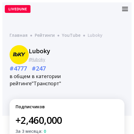
Перейти
к
содержимому
Главная
●
Рейтинги
●
YouTube
●
Luboky
Luboky
@luboky
#4777
#247
в общем
в категории
рейтинге
"Транспорт"
Подписчиков
+2,460,000
За 3 месяца:
0