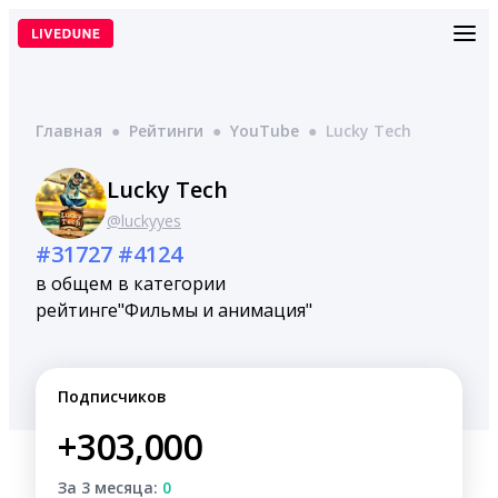
Перейти
к
содержимому
Главная
●
Рейтинги
●
YouTube
●
Lucky Tech
Lucky Tech
@luckyyes
#31727
#4124
в общем
в категории
рейтинге
"Фильмы и анимация"
Подписчиков
+303,000
За 3 месяца:
0