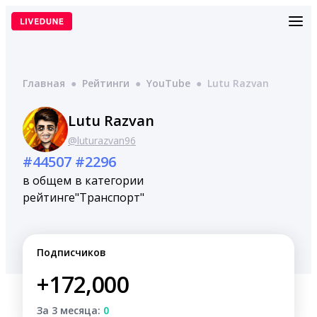
Перейти
к
содержимому
Главная
●
Рейтинги
●
YouTube
●
Lutu Razvan
Lutu Razvan
@luturazvan96
#44507
#2296
в общем
в категории
рейтинге
"Транспорт"
Подписчиков
+172,000
За 3 месяца:
0